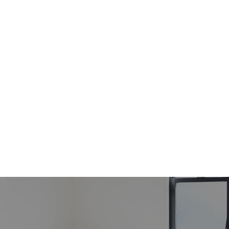
エクで個性的なまつ毛に
.16