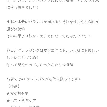
それがジェルクレンジングに変えた途端！！テカリが急
に落ち着きました！
皮脂と水分のバランスが崩れるとそれを補おうと余計皮
脂が分泌💦
その結果より顔がテカテカになってたみたいです！
ジェルクレンジングはマツエクにもいいし肌にも優しい
しいいことづくめ！
なんで早く使ってなかったんだと後悔😅
当店ではACクレンジングを取り扱ってます⇓
【特徴】
★W洗顏不要
★毛穴・角質ケア